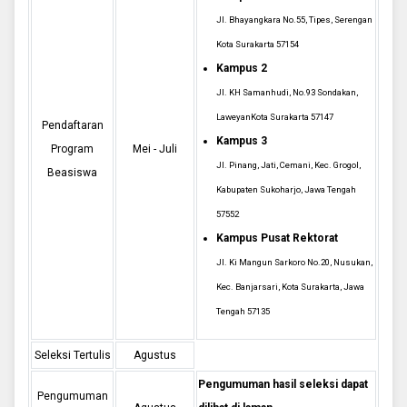
Jl. Bhayangkara No.55, Tipes, Serengan
Kota Surakarta 57154
Kampus 2
Jl. KH Samanhudi, No.93 Sondakan,
LaweyanKota Surakarta 57147
Pendaftaran
Kampus 3
Program
Mei - Juli
Jl. Pinang, Jati, Cemani, Kec. Grogol,
Beasiswa
Kabupaten Sukoharjo, Jawa Tengah
57552
Kampus Pusat Rektorat
Jl. Ki Mangun Sarkoro No.20, Nusukan,
Kec. Banjarsari, Kota Surakarta, Jawa
Tengah 57135
Seleksi Tertulis
Agustus
Pengumuman hasil seleksi dapat
Pengumuman